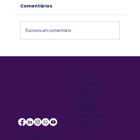
Comentários
Escreva um comentário
O que é o Google Gemini e o que
esse modelo de IA é capaz de fazer
— com exemplo prático
Política de
privacidade e
uso de
cookies.
Clique aqui
Termo de
Consentiment
o.
Clique aqui.
Entre em contato: