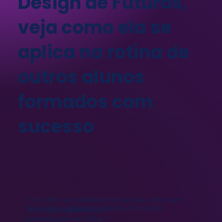
Design de Futuros,
veja como ela se
aplica na rotina de
outros alunos
formados com
sucesso
"O André é um professor incrível que conta com
"Fica claro a diferença quando um curso é
uma larga experiência..."
pensado para ser online..."