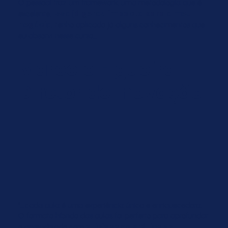
O pessoal traz um framework, uma metodologia que é
Isso já gerou impacto para o meu
excelente.
negócio
, tenho aplicado já alguns conhecimentos que
eu absorvi nesse curso...
Marcelo Figueiral
Diretor de Inovação
"...cada aula é uma experiência única e enriquecedora.
O formato híbrido das aulas foi perfeito para aprofundar
atividades práticas e
o aprendizado com