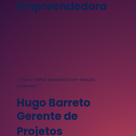
Empreendedora
"...tive a melhor experiência em relação
à network..."
Hugo Barreto
Gerente de
Projetos