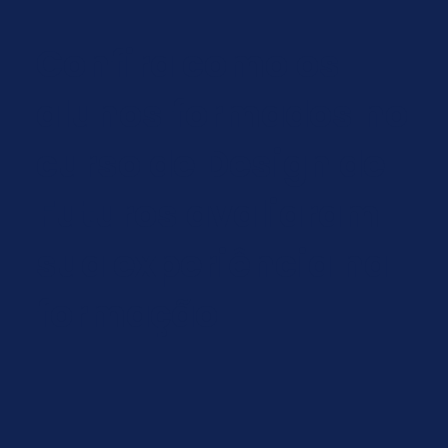
Confira como os
alunos formados no
curso de Design de
Futuros avaliaram
sua experiência na
formação