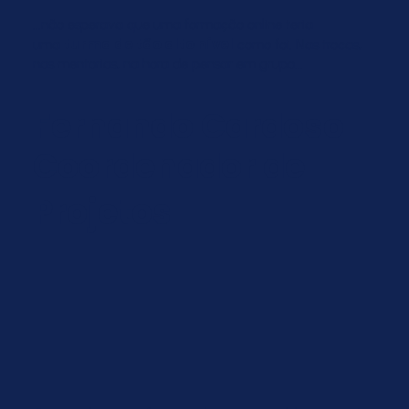
...não esperava que uma formação online teria
turma de tão alto nível
uma
como foi. Nas trocas,
nas mentorias, na hora de pensar em grupo...
Fernando Cardoso
Coordenador de
Projetos