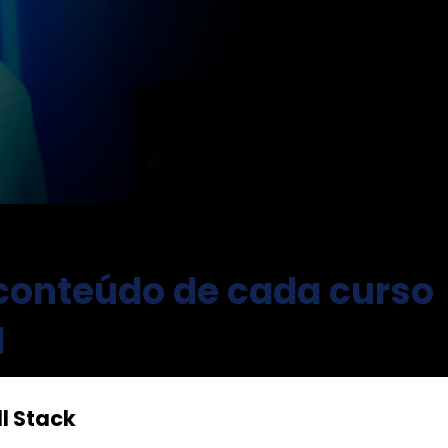
 conteúdo de cada curso
l
l Stack