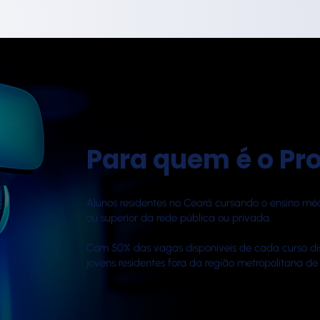
Para quem é o P
Alunos residentes no Ceará cursando o ensino médi
ou superior da rede pública ou privada.
Com 50% das vagas disponíveis de cada curso di
jovens residentes fora da região metropolitana de