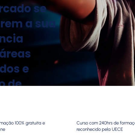
rcado se
rem a sua
ncia
 áreas
dos e
o de
rmação 100% gratuita e
Curso com 240hrs de formaç
ine
reconhecido pela UECE