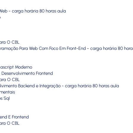
 Web - carga horária 80 horas aula
b
 Para O CBL
gramação Para Web Com Foco Em Front-End - carga horária 80 hora
vascript Moderno
 Desenvolvimento Frontend
 Para O CBL
imento Backend e Integração - carga horária 80 horas aula
amentais
os Sql
kend E Frontend
Para O CBL