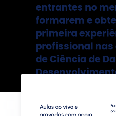
entrantes no me
formarem e obte
primeira experiê
profissional nas
de
Ciência de Da
Desenvolviment
Softwares
.
Aulas ao vivo e
Fo
onl
gravadas com apoio