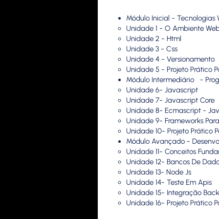
Módulo Inicial - Tecnologias
Unidade 1 - O Ambiente We
Unidade 2 - Html
Unidade 3 - Css
Unidade 4 - Versionamento
Unidade 5 - Projeto Prático
Módulo Intermediário - Pro
Unidade 6- Javascript
Unidade 7- Javascript Core
Unidade 8- Ecmascript - Ja
Unidade 9- Frameworks Para
Unidade 10- Projeto Prático
Módulo Avançado - Desenvolv
Unidade 11- Conceitos Fund
Unidade 12- Bancos De Dad
Unidade 13- Node Js
Unidade 14- Teste Em Apis
Unidade 15- Integração Bac
Unidade 16- Projeto Prático 