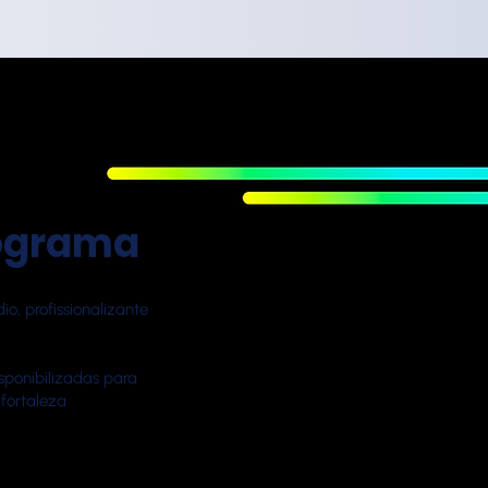
rograma
o, profissionalizante
sponibilizadas para
 fortaleza