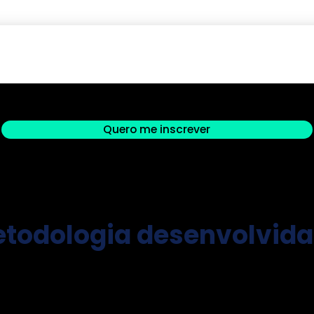
Quero me inscrever
todologia desenvolvida