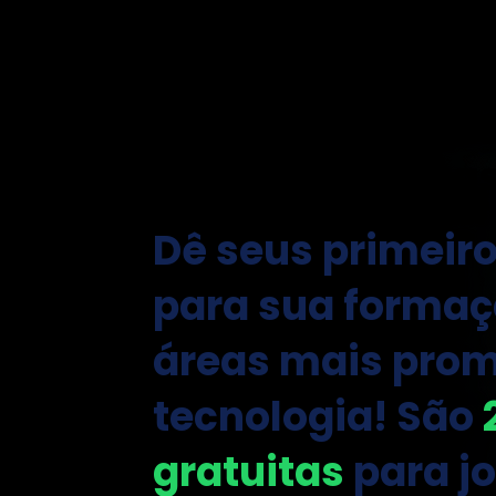
Programa Residê
Programa Residê
20 Capacita Bras
20 Capacita Bras
Dê seus primeir
para sua formaç
áreas mais prom
tecnologia! São
gratuitas
para j